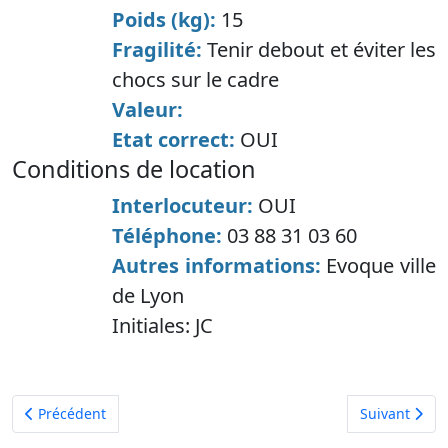
Poids (kg):
15
Fragilité:
Tenir debout et éviter les
chocs sur le cadre
Valeur:
Etat correct:
OUI
conditions de location
Interlocuteur:
OUI
Téléphone:
03 88 31 03 60
Autres informations:
Evoque ville
de Lyon
Initiales:
JC
Article précédent : Lustre mixte gaz électricité
Article suiva
Précédent
Suivant