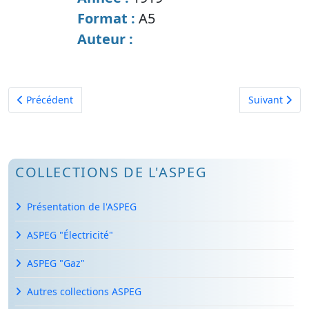
Format :
A5
Auteur :
Article précédent : Photos "Album photo DR 1978//1983"
Article suiva
Précédent
Suivant
COLLECTIONS DE L'ASPEG
Présentation de l'ASPEG
ASPEG "Électricité"
ASPEG "Gaz"
Autres collections ASPEG