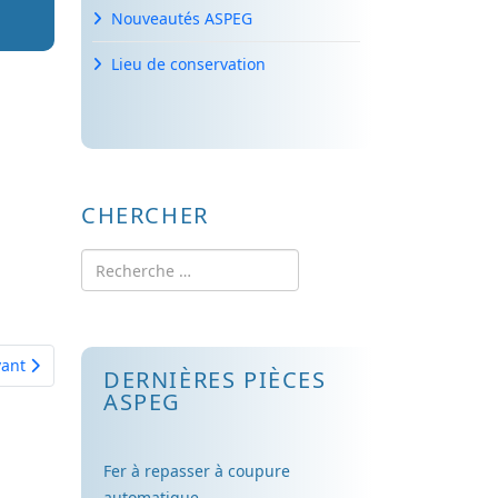
Nouveautés ASPEG
Lieu de conservation
CHERCHER
Rechercher
cle suivant : Technique de l'industrie gaz en France
vant
DERNIÈRES PIÈCES
ASPEG
Fer à repasser à coupure
automatique