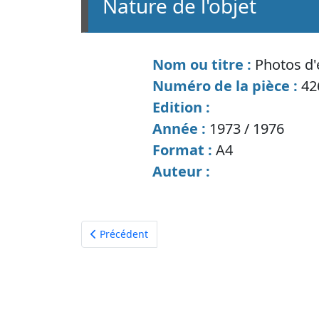
nature de l'objet
Nom ou titre :
Photos d
Numéro de la pièce :
42
Edition :
Année :
1973 / 1976
Format :
A4
Auteur :
Article précédent : Photos d'expo Dieppe
Précédent