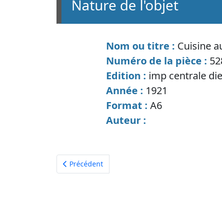
nature de l'objet
Nom ou titre :
Cuisine a
Numéro de la pièce :
52
Edition :
imp centrale di
Année :
1921
Format :
A6
Auteur :
Article précédent : Le gaz dans l'enseignemen
Précédent