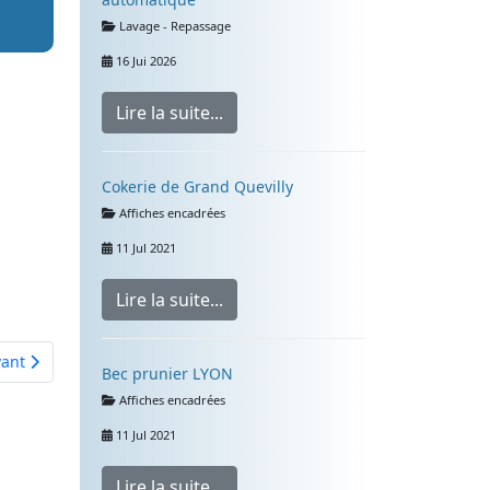
Détails
Lavage - Repassage
16 Jui 2026
Lire la suite...
Cokerie de Grand Quevilly
Détails
Affiches encadrées
11 Jul 2021
Lire la suite...
cle suivant : Fiche technique des appareils domestiques
vant
Bec prunier LYON
Détails
Affiches encadrées
11 Jul 2021
Lire la suite...