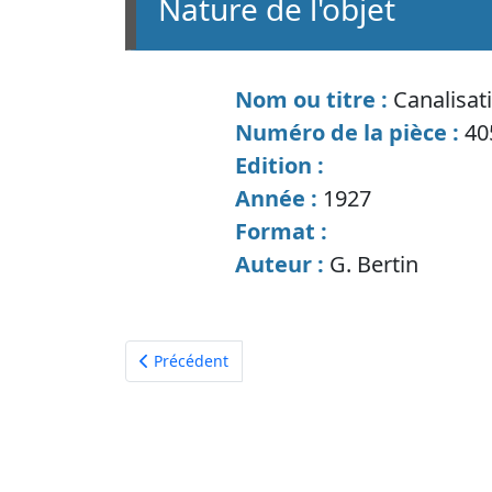
nature de l'objet
Nom ou titre :
Canalisat
Numéro de la pièce :
40
Edition :
Année :
1927
Format :
Auteur :
G. Bertin
Article précédent : Eclairage par le gaz
Précédent