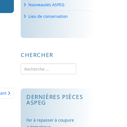
Nouveautés ASPEG
Lieu de conservation
CHERCHER
Rechercher
cle suivant : Recueil travaux années 1941//1942
vant
DERNIÈRES PIÈCES
ASPEG
Fer à repasser à coupure
automatique