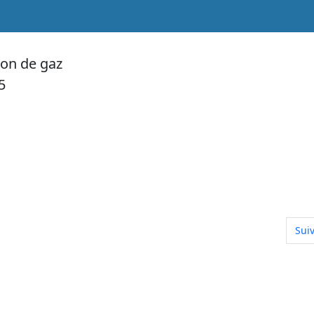
ion de gaz
5
Arti
Sui