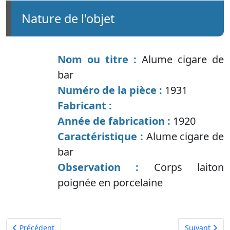
nature de l'objet
Nom ou titre :
Alume cigare de
bar
Numéro de la pièce :
1931
Fabricant :
Année de fabrication :
1920
Caractéristique :
Alume cigare de
bar
Observation :
Corps laiton
poignée en porcelaine
Article précédent : Casquette de contrôleur
Article suiva
Précédent
Suivant