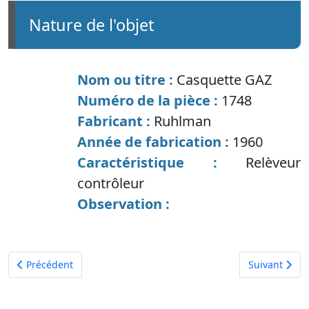
nature de l'objet
Nom ou titre :
Casquette GAZ
Numéro de la pièce :
1748
Fabricant :
Ruhlman
Année de fabrication :
1960
Caractéristique :
Relèveur
contrôleur
Observation :
Article précédent : Alume cigare de bar
Article suiva
Précédent
Suivant