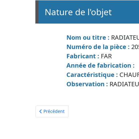
nature de l'objet
Nom ou titre :
RADIATEU
Numéro de la pièce :
20
Fabricant :
FAR
Année de fabrication :
Caractéristique :
CHAU
Observation :
RADIATEU
Article précédent : radiateur gaz "le merveilleu
Précédent