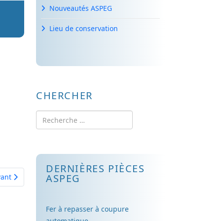
Nouveautés ASPEG
Lieu de conservation
CHERCHER
Rechercher
DERNIÈRES PIÈCES
cle suivant : radiateur emaille gris
ASPEG
vant
Fer à repasser à coupure
automatique