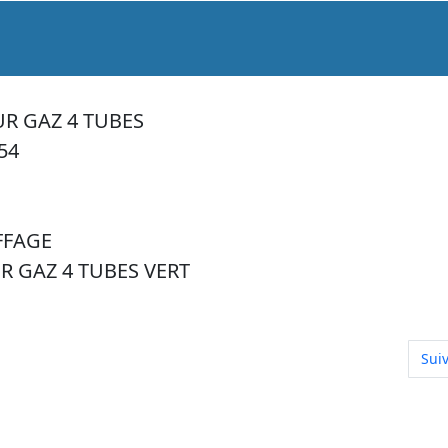
R GAZ 4 TUBES
54
FFAGE
R GAZ 4 TUBES VERT
x " Bte SGDG
Arti
Sui