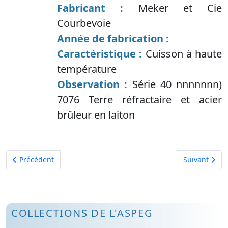
Fabricant :
Meker et Cie
Courbevoie
Année de fabrication :
Caractéristique :
Cuisson à haute
température
Observation :
Série 40 nnnnnnn)
7076 Terre réfractaire et acier
brûleur en laiton
Article précédent : Etuve de laboratoire
Article suiva
Précédent
Suivant
COLLECTIONS DE L'ASPEG