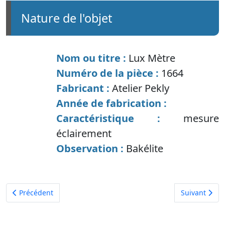
nature de l'objet
Nom ou titre :
Lux Mètre
Numéro de la pièce :
1664
Fabricant :
Atelier Pekly
Année de fabrication :
Caractéristique :
mesure
éclairement
Observation :
Bakélite
Article précédent : Galvanom7tre à lecture directe
Article suiva
Précédent
Suivant