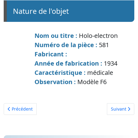
nature de l'objet
Nom ou titre :
Holo-electron
Numéro de la pièce :
581
Fabricant :
Année de fabrication :
1934
Caractéristique :
médicale
Observation :
Modèle F6
Article précédent : PILE GRENET alias PILE BOUTEILLE
Article suiva
Précédent
Suivant