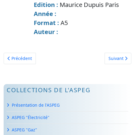
Edition :
Maurice Dupuis Paris
Année :
Format :
A5
Auteur :
Article précédent : Manuel pratique des question de personne
Article suiv
Précédent
Suivant
COLLECTIONS DE L'ASPEG
Présentation de l'ASPEG
ASPEG "Électricité"
ASPEG "Gaz"