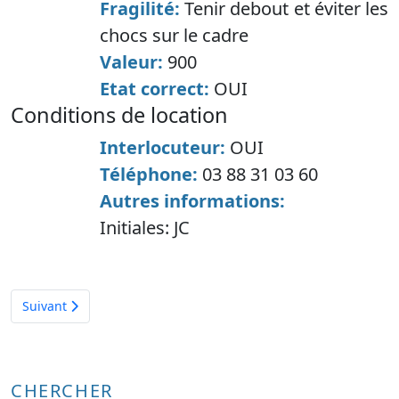
Fragilité:
Tenir debout et éviter les
chocs sur le cadre
Valeur:
900
Etat correct:
OUI
conditions de location
Interlocuteur:
OUI
Téléphone:
03 88 31 03 60
Autres informations:
Initiales:
JC
Article suivant : Affiche pour économiser le gaz
Suivant
CHERCHER